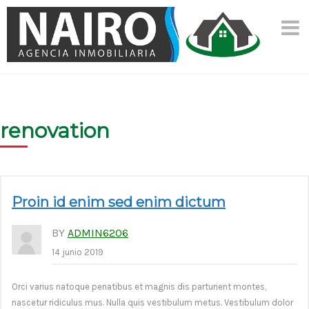
Skip
to
content
renovation
Proin id enim sed enim dictum
BY
ADMIN6206
14 junio 2019
Orci varius natoque penatibus et magnis dis parturient montes,
nascetur ridiculus mus. Nulla quis vestibulum metus. Vestibulum dolor