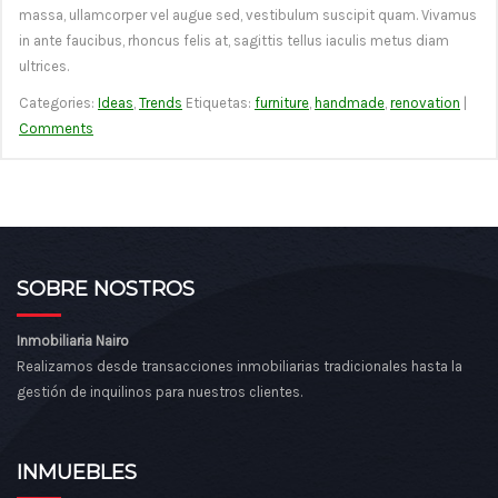
massa, ullamcorper vel augue sed, vestibulum suscipit quam. Vivamus
in ante faucibus, rhoncus felis at, sagittis tellus iaculis metus diam
ultrices.
Categories:
Ideas
,
Trends
Etiquetas:
furniture
,
handmade
,
renovation
|
Comments
SOBRE NOSTROS
Inmobiliaria Nairo
Realizamos desde transacciones inmobiliarias tradicionales hasta la
gestión de inquilinos para nuestros clientes.
INMUEBLES