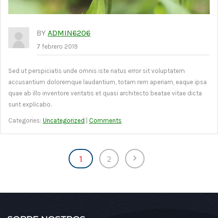
BY
ADMIN6206
7 febrero 2019
Sed ut perspiciatis unde omnis iste natus error sit voluptatem
accusantium doloremque laudantium, totam rem aperiam, eaque ipsa
quae ab illo inventore veritatis et quasi architecto beatae vitae dicta
sunt explicabo.
Categories:
Uncategorized
|
Comments
Navegación
1
2
de
entradas