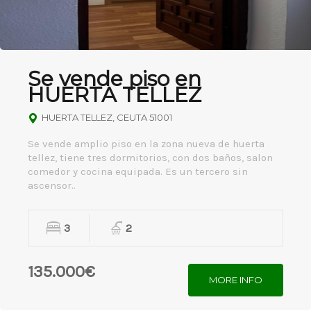
Se vende piso en
HUERTA TELLEZ
HUERTA TELLEZ, CEUTA 51001
Se vende amplio piso en la zona nueva de huerta
tellez, tiene tres dormitorios, con dos baños, salon
comedor y cocina equipada. Es un tercero sin
ascensor..
3
2
135.000€
MORE INFO